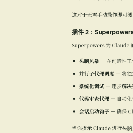
这对于无需手动操作即可测试
插件 2：Superpower
Superpowers 为 Cla
头脑风暴
— 在创造性
并行子代理调度
— 将
系统化调试
— 逐步解决
代码审查代理
— 自动
会话启动钩子
— 确保 
当你提示 Claude 进