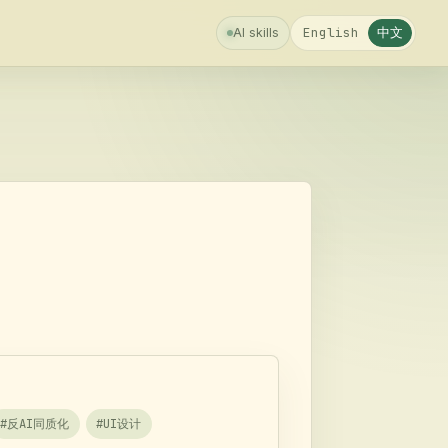
中文
English
AI skills
#
反AI同质化
#
UI设计