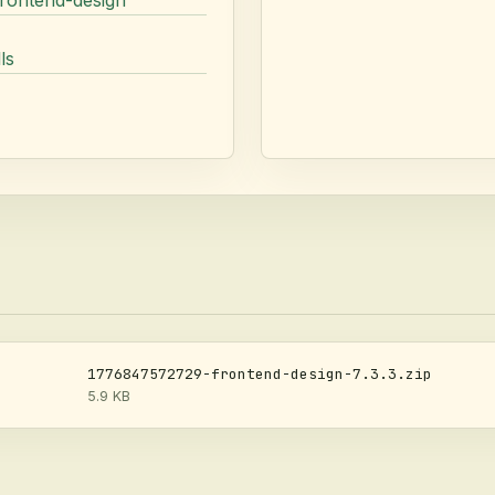
ls
1776847572729-frontend-design-7.3.3.zip
5.9 KB