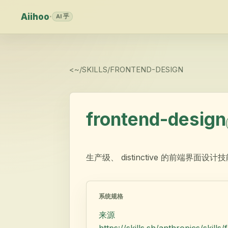
Aiihoo
·
AI 乎
<
~/SKILLS/
FRONTEND-DESIGN
frontend-design
生产级、 distinctive 的前端界
系统规格
来源
https://skills.sh/anthropics/skills