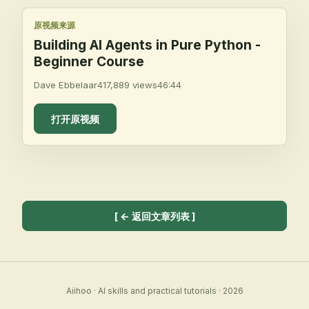
原视频来源
Building AI Agents in Pure Python -
Beginner Course
Dave Ebbelaar
417,889
views
46:44
打开原视频
[
← 返回文章列表
]
Aiihoo
·
AI skills and practical tutorials
·
2026