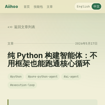
Aiihoo
中文
English
首页
技能包
文章
<
← 返回文章列表
文章
2026年5月17日
纯 Python 构建智能体：不
用框架也能跑通核心循环
#
python
#
pure-python-agent
#
ai-agent
#
execution-loop