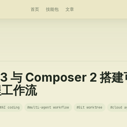
首页
技能包
文章
r 3 与 Composer 2
程工作流
#
AI coding
#
multi-agent workflow
#
Git worktree
#
cloud a